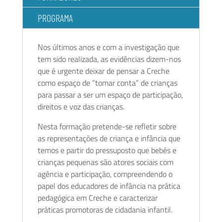
PROGRAMA
SUBSCREVA A NOSSA NEWSLETTER E FIQUE A PAR
DE TODAS AS NOVIDADES!
Nos últimos anos e com a investigação que
tem sido realizada, as evidências dizem-nos
que é urgente deixar de pensar a Creche
como espaço de “tomar conta” de crianças
para passar a ser um espaço de participação,
direitos e voz das crianças.
Escolha a informação que pretende receber:
Gera Educação
Nesta formação pretende-se refletir sobre
Formações
as representações de criança e infância que
Atividades e Ateliers
temos e partir do pressuposto que bebés e
Li e Aceito a
Política de Privacidade
crianças pequenas são atores sociais com
agência e participação, compreendendo o
SUBSCREVER
papel dos educadores de infância na prática
pedagógica em Creche e caracterizar
práticas promotoras de cidadania infantil.