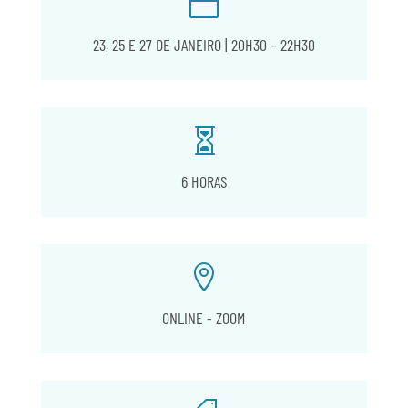

23, 25 E 27 DE JANEIRO | 20H30 – 22H30

6 HORAS

ONLINE - ZOOM