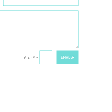
ENVIAR
=
6 + 15
SUBSCREVA A NOSSA NEWSLETTER E FIQUE A
PAR DE TODAS AS NOVIDADES!
Escolha a informação que pretende receber: