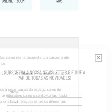
ONLINE - ZOOM
40€
lar, como numa circunstância casual onde
hos.
SUBSCREVA A NOSSA NEWSLETTER E FIQUE A
envolver capacidades e inúmeras interações
PAR DE TODAS AS NOVIDADES!
nos à organização do espaço, como do
te educativo como o contexto facilitador
ional e de relações entre os diferentes