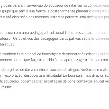
lobais para a intervenção do educador de infância no contexto ed
 do grupo que tem à sua frente, e posteriormente planear o contexto
es e até discussão dos mesmos, estamos perante uma pedagogia part
a rutura com uma pedagogia tradicional transmissiva para promover
professor. Os objetivos das pedagogias participativas são o envolvim
erativa”.
ia também tem o papel de investigar e demonstrar às crianças outr
momento, mas que façam sentido à sua aprendizagem, face ao cont
 objetivo de dar a conhecer não só estratégias, vivências e materia
, exploração, descoberta e felicidade! Embora seja mais direcionad
da educação, podemos criar estratégias de bons contextos educativo
lturais.