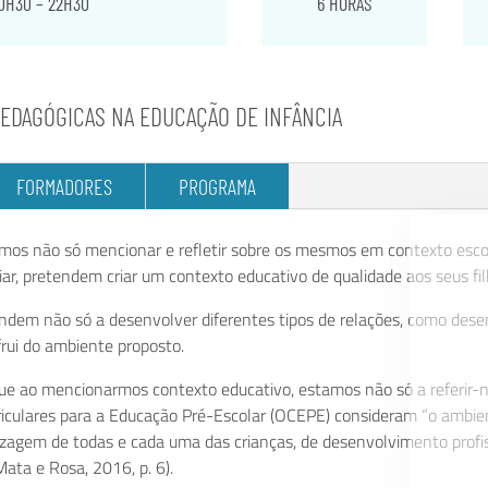
 20H30 – 22H30
6 HORAS
PEDAGÓGICAS NA EDUCAÇÃO DE INFÂNCIA
FORMADORES
PROGRAMA
mos não só mencionar e refletir sobre os mesmos em contexto esco
liar, pretendem criar um contexto educativo de qualidade aos seus fil
endem não só a desenvolver diferentes tipos de relações, como des
rui do ambiente proposto.
que ao mencionarmos contexto educativo, estamos não só a referir-
riculares para a Educação Pré-Escolar (OCEPE) consideram “o ambien
agem de todas e cada uma das crianças, de desenvolvimento profiss
Mata e Rosa, 2016, p. 6).