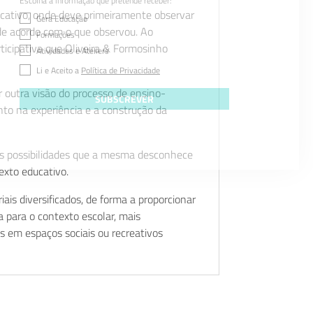
Escolha a informação que pretende receber:
ucativo, onde deve primeiramente observar
Gera Educação
 de acordo com o que observou. Ao
Formações
icipativa que Oliveira & Formosinho
Atividades e Ateliers
Li e Aceito a
Política de Privacidade
 outra visão do processo de ensino-
SUBSCREVER
ento na experiência e a construção da
as possibilidades que a mesma desconhece
exto educativo.
is diversificados, de forma a proporcionar
a para o contexto escolar, mais
s em espaços sociais ou recreativos