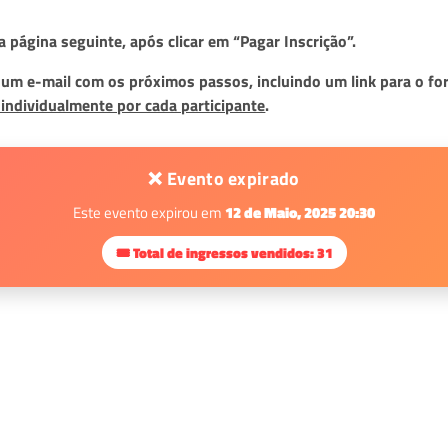
 página seguinte, após clicar em “Pagar Inscrição”.
m e-mail com os próximos passos, incluindo um link para o for
o individualmente por cada participante
.
❌ Evento expirado
Este evento expirou em
12 de Maio, 2025 20:30
🎟 Total de ingressos vendidos: 31