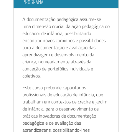
PROGRAMA
SUBSCREVA A NOSSA NEWSLETTER E FIQUE A PAR
DE TODAS AS NOVIDADES!
A documentação pedagógica assume-se
uma dimensão crucial da ação pedagógica do
educador de infância, possibilitando
encontrar novos caminhos e possibilidades
para a documentação e avaliação das
aprendizagem e desenvolvimento da
Escolha a informação que pretende receber:
criança, nomeadamente através da
Gera Educação
conceção de portefólios individuais e
Formações
coletivos.
Atividades e Ateliers
Li e Aceito a
Política de Privacidade
Este curso pretende capacitar os
profissionais de educação de infância, que
SUBSCREVER
trabalham em contextos de creche e jardim
de infância, para o desenvolvimento de
práticas inovadoras de documentação
pedagógica e de avaliação das
aprendizagens, possibilitando-lhes