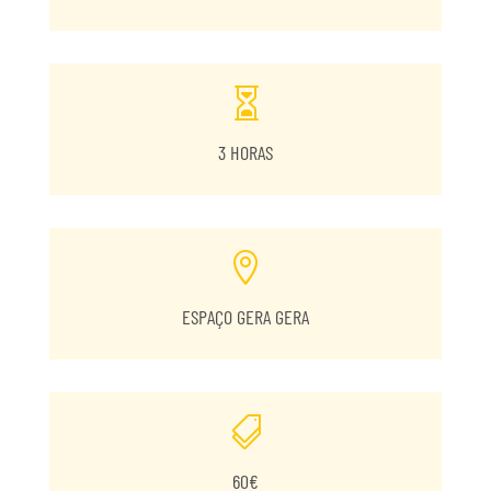

3 HORAS

ESPAÇO GERA GERA

60€