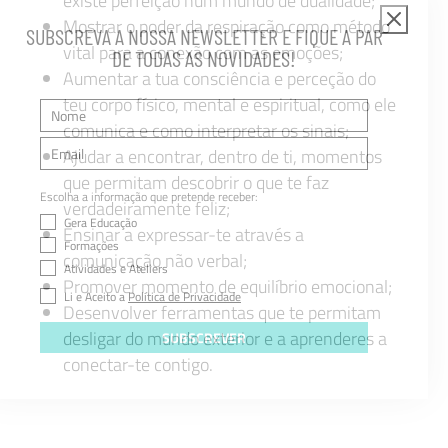
existe perfeição num mundo de dualidade;
Mostrar o poder da respiração como método
SUBSCREVA A NOSSA NEWSLETTER E FIQUE A PAR
vital para a conexão com as emoções;
DE TODAS AS NOVIDADES!
Aumentar a tua consciência e perceção do
teu corpo físico, mental e espiritual, como ele
comunica e como interpretar os sinais;
Ajudar a encontrar, dentro de ti, momentos
que permitam descobrir o que te faz
Escolha a informação que pretende receber:
verdadeiramente feliz;
Gera Educação
Ensinar a expressar-te através a
Formações
comunicação não verbal;
Atividades e Ateliers
Promover momento de equilíbrio emocional;
Li e Aceito a
Política de Privacidade
Desenvolver ferramentas que te permitam
desligar do mundo exterior e a aprenderes a
SUBSCREVER
conectar-te contigo.