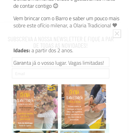
de contar contigo 😊
Vem brincar com o Barro e saber um pouco mais
sobre este ofício milenar, a Olaria Tradicional 🧡
SUBSCREVA A NOSSA NEWSLETTER E FIQUE A PAR
DE TODAS AS NOVIDADES!
Idades:
a partir dos 2 anos.
Garanta já o vosso lugar. Vagas limitadas!
Escolha a informação que pretende receber:
Gera Educação
Formações
Atividades e Ateliers
Li e Aceito a
Política de Privacidade
SUBSCREVER