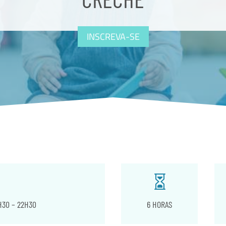
INSCREVA-SE

0H30 – 22H30
6 HORAS