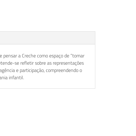
SUBSCREVA A NOSSA NEWSLETTER E FIQUE A
PAR DE TODAS AS NOVIDADES!
Escolha a informação que pretende receber:
 de pensar a Creche como espaço de “tomar
Gera Educação
etende-se refletir sobre as representações
Formações
 agência e participação, compreendendo o
Atividades e Ateliers
ia infantil.
Li e Aceito a
Política de Privacidade
SUBSCREVER