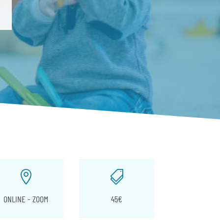


ONLINE - ZOOM
45€