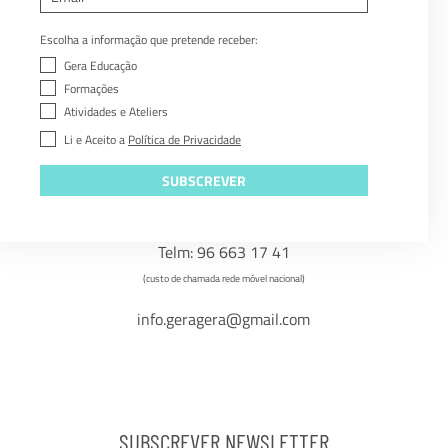
Escolha a informação que pretende receber:
Gera Educação
CONTACTOS
Formações
Atividades e Ateliers
Praceta Fernando Pessoa nº19 loja C
Li e Aceito a
Política de Privacidade
2775-024 Parede
SUBSCREVER
Telf: 21 194 53 35
(custo de chamada rede fixa nacional)
Telm: 96 663 17 41
(custo de chamada rede móvel nacional)
info.geragera@gmail.com
SUBSCREVER NEWSLETTER