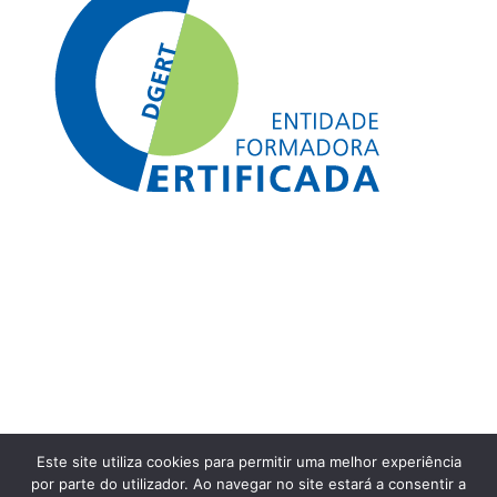
Livro de Reclamações
|
Política de Privacidade
|
Termos e Condições
Este site utiliza cookies para permitir uma melhor experiência
© GERA GERA – Onda Promissora Associação
por parte do utilizador. Ao navegar no site estará a consentir a